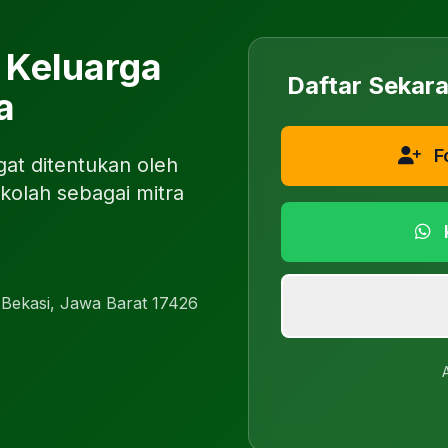
 Keluarga
Daftar Sekar
a
F
at ditentukan oleh
kolah sebagai mitra
a Bekasi, Jawa Barat 17426
A