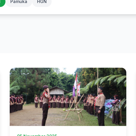
N
Pamuka
HGN