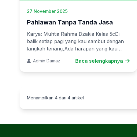
27 November 2025
Pahlawan Tanpa Tanda Jasa
Karya: Muhtia Rahma Dzakia Kelas 5cDi
balik setiap pagi yang kau sambut dengan
langkah tenang,Ada harapan yang kau
titipkan pada kami, murid-muridmu.Dengan
Baca selengkapnya
Admin Damaz
suara lembut kau bimbing huruf demi
huruf,Me...
Menampilkan 4 dari
4
artikel