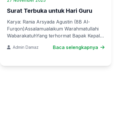
27 November 2025
Surat Terbuka untuk Hari Guru
Karya: Rania Arsyada Agustin (8B Al-
Furqon)Assalamualaikum Warahmatullahi
WabarakatuhYang terhormat Bapak Kepala
SekolahYang saya hormati Bapak/Ibu
Baca selengkapnya
Admin Damaz
guruSerta teman-teman tercinta yang saya
banggakanPu...