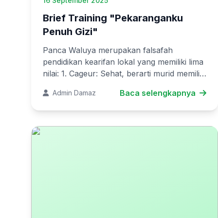
16 September 2025
Brief Training "Pekaranganku
Penuh Gizi"
Panca Waluya merupakan falsafah
pendidikan kearifan lokal yang memiliki lima
nilai: 1. Cageur: Sehat, berarti murid memiliki
kesehatan fisik dan mental, 2. Bageur: Baik
Baca selengkapnya
Admin Damaz
hati, berarti murid memiliki si...