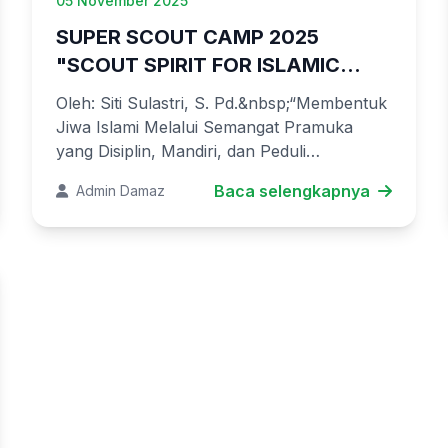
05 November 2025
SUPER SCOUT CAMP 2025
"SCOUT SPIRIT FOR ISLAMIC
FUTURE LEADERS"
Oleh: Siti Sulastri, S. Pd.&nbsp;“Membentuk
Jiwa Islami Melalui Semangat Pramuka
yang Disiplin, Mandiri, dan Peduli
Sesama”&nbsp;Udara pagi di kawasan
Baca selengkapnya
Admin Damaz
Cikoneng Camping Ground, Bogor, Jawa
Barat pada t...